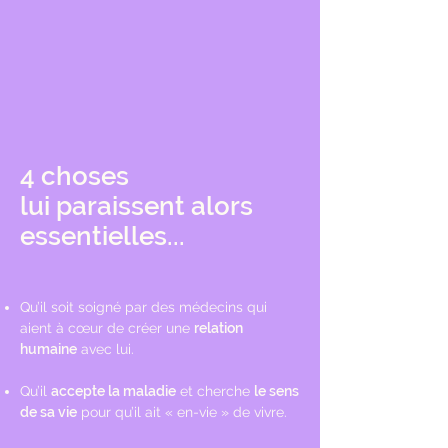
4 choses
lui paraissent alors
essentielles...
Qu’il soit soigné par des médecins qui
aient à cœur
de créer une
relation
humaine
avec lui.
Qu’il
accepte la maladie
et cherche
le sens
de sa vie
pour qu’il ait « en-vie » de vivre.