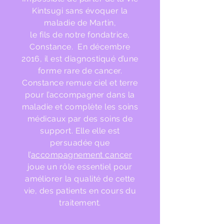
Kintsugi sans évoquer la
maladie de Martin,
le fils de notre fondatrice,
Constance. En décembre
2016, il est diagnostiqué d’une
forme rare de cancer.
Constance remue ciel et terre
pour l’accompagner dans la
maladie et complète les soins
médicaux par des soins de
support. Elle elle est
persuadée que
l’
accompagnement cancer
joue un rôle essentiel pour
améliorer la qualité de cette
vie, des patients en cours du
traitement.