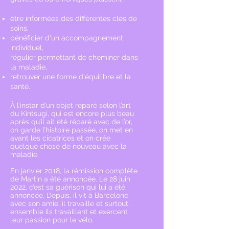
être informées des différentes clés
de
soins,
bénéficier d'un accompagnement
individuel,
régulier permettant de
cheminer dans
la maladie,
retrouver une forme d'équilibre et la
santé.
À l’instar d’un objet réparé selon l’art
du Kintsugi, qui est encore plus beau
après qu’il ait été réparé avec de l’or,
on garde l’histoire passée, on met en
avant les cicatrices et on crée
quelque chose de nouveau avec la
maladie.
En janvier 2018, la rémission complète
de Martin a été annoncée. Le 28 juin
2022, c’est sa guérison qui lui a été
annoncée. Depuis, il vit à Barcelone
avec son amie, il travaille et surtout,
ensemble ils travaillent et exercent
leur passion pour le vélo.