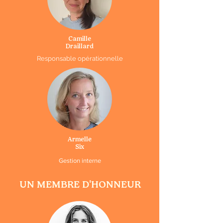
Camille
Draillard
Responsable opérationnelle
Armelle
Six
Gestion interne
UN MEMBRE D
'
HONNEUR