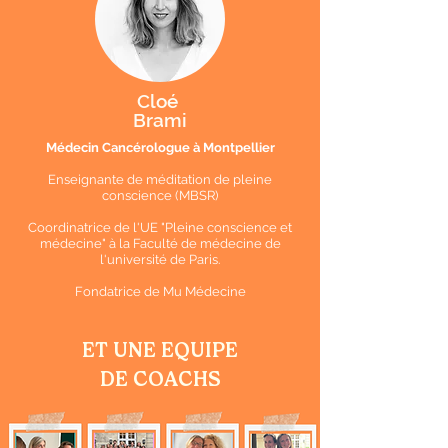
Cloé
Brami
Médecin Cancérologue à Montpellier
Enseignante de méditation de pleine
conscience (MBSR)
Coordinatrice de l'UE "Pleine conscience et
médecine" à la Faculté de médecine de
l'université de Paris.
Fondatrice de Mu Médecine
ET UNE EQUIPE
DE COACHS