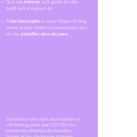
Qu’il soit
entouré
, qu’il garde le côté
festif
qu’il a toujours eu.
Créer des projets
à court, moyen et long
terme
et tout mettre en œuvre pour qu'il
ait des
paillettes
dans les yeux.
Constance crée alors l’association La
Vie Kintsugi
pour
que TOUTES les
personnes atteintes de maladies
graves et/ou chroniques puissent :