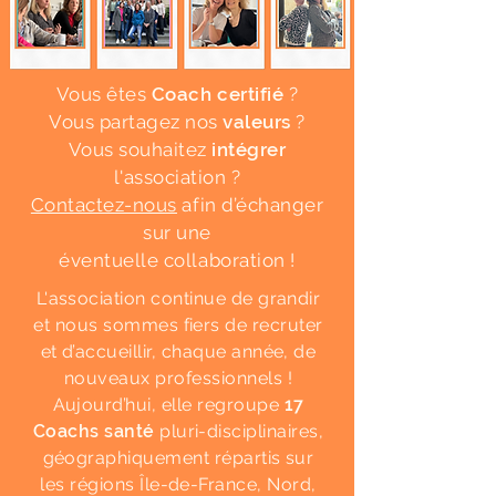
Vous êtes
Coach certifié
?
Vous partagez nos
valeurs
?
Vous souhaitez
intégrer
l'association ?
Contactez-nous
afin d’échanger
sur une
éventuelle collaboration !
L'association continue de grandir
et nous sommes fiers de recruter
et d’accueillir, chaque année, de
nouveaux professionnels !
Aujourd’hui, elle regroupe
17
Coachs santé
pluri-disciplinaires,
géographiquement répartis sur
les régions Île-de-France, Nord,