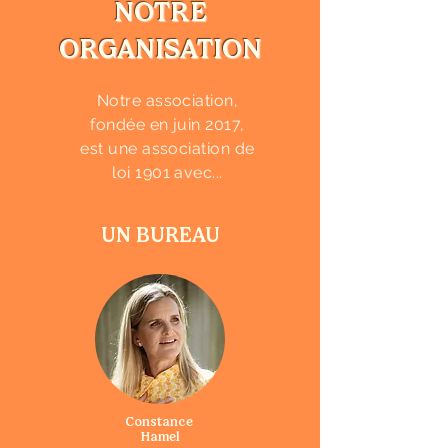
NOTRE
ORGANISATION
Notre association,
fondée en juin 2017,
est une association de
loi 1901 avec...
UN BUREAU
Constance
Hamel