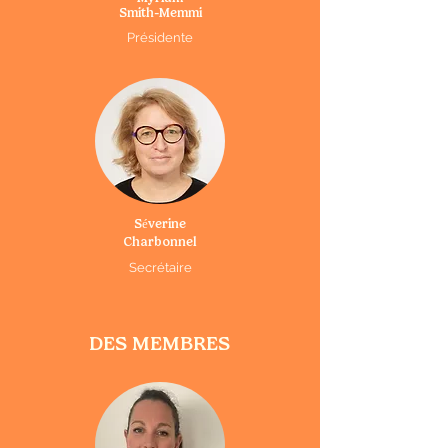
Smith
-
Memmi
Présidente
Séverine
Charbonnel
Secrétaire
DES MEMBRES