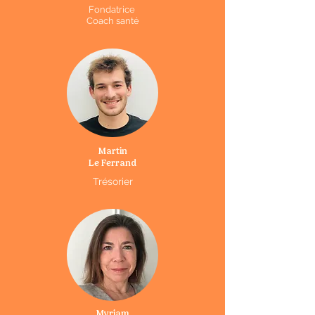
Fondatrice
Coach santé
Martin
Le Ferrand
Trésorier
Myriam