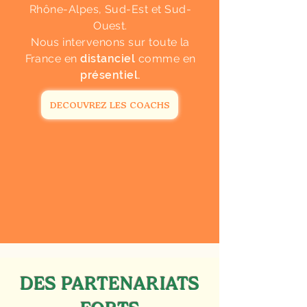
Rhône-Alpes, Sud-Est et Sud-
Ouest.
Nous intervenons sur toute la
France
en
distanciel
comme en
présentiel.
DECOUVREZ LES COACHS
DES PARTENARIATS