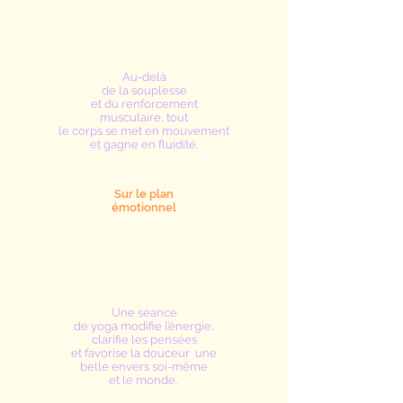
Au-delà
de la souplesse
et du renforcement
musculaire, tout
le corps se met en mouvement
et gagne en fluidité.
Sur le plan
émotionnel
Une séance
de yoga modifie l’énergie,
clarifie les pensées
et favorise la douceur une
belle envers soi-même
et le monde.