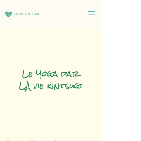
Le Yoga par
LA vie kintsugi