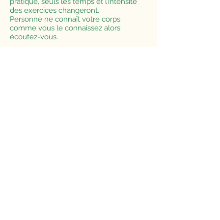
pratiqué, seuls les temps et l’intensité
des exercices changeront.
Personne ne connaît votre corps
comme vous le connaissez alors
écoutez-vous.
Quelques règles pour profiter
pleinement
de la séance :
Ne pas manger
2 heures avant
le cours
Porter des
vêtements souples
en fibre
naturelle
et de couleurs
claires
Ne pas
fumer
ou boire d’
alcool
avant
les cours
Faire du mieux que l’on peut
sans se
blesser
, l’
écoute du corps
et de ses
propres limites.
Restons en lien
Inscrivez-vous à notre newsletter
pour recevoir notre actualité !