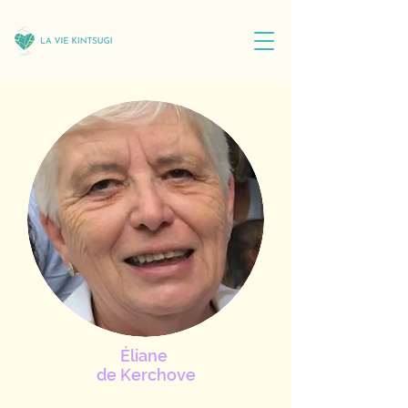
Éliane
de Kerchove