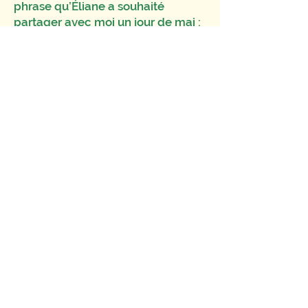
phrase qu’Éliane a souhaité
partager avec moi un jour de mai :
« C’est dans l’épreuve qu’on trouve
les preuves »...
Sandie Boulanger,
Réflexologue, Sexothérapeute
& Somatothérapeute
Restons en lien
Inscrivez-vous à notre newsletter
pour recevoir notre actualité !