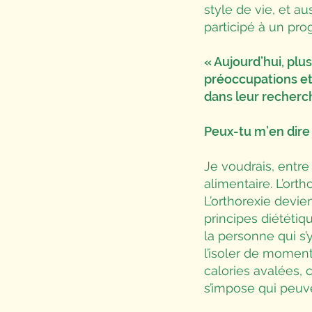
style de vie, et au
participé à un pro
« Aujourd’hui, plu
préoccupations et 
dans leur recherch
Peux-tu m’en dire 
Je voudrais, entre
alimentaire. L’orth
L’orthorexie devi
principes diététi
la personne qui s’
l’isoler de moment
calories avalées, c
s’impose qui peuven