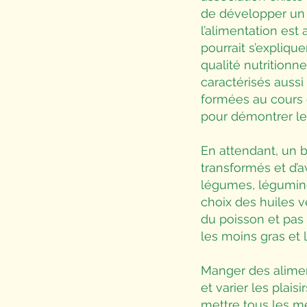
de développer un 
l’alimentation es
pourrait s’expliqu
qualité nutritionne
caractérisés aussi
formées au cours d
pour démontrer le 
En attendant, un b
transformés et d’a
légumes, légumineu
choix des huiles 
du poisson et pas t
les moins gras et 
Manger des aliment
et varier les plais
mettre tous les me