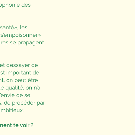
cophonie des
santé», les
 «s’empoisonner»
ires se propagent
 et d’essayer de
est important de
nt, on peut être
 qualité, on n’a
l’envie de se
s, de procéder par
ambitieux.
ent te voir ?