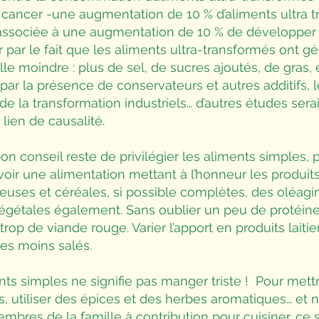
cancer -une augmentation de 10 % d’aliments ultra 
t associée à une augmentation de 10 % de développer 
er par le fait que les aliments ultra-transformés ont
lle moindre : plus de sel, de sucres ajoutés, de gras, 
 par la présence de conservateurs et autres additifs,
e la transformation industriels… d’autres études sera
lien de causalité.
on conseil reste de privilégier les aliments simples,
voir une alimentation mettant à l’honneur les produits 
ses et céréales, si possible complètes, des oléagine
végétales également. Sans oublier un peu de protéine
rop de viande rouge. Varier l’apport en produits laitie
les moins salés.
s simples ne signifie pas manger triste ! Pour mettre
irs, utiliser des épices et des herbes aromatiques… et n
mbres de la famille à contribution pour cuisiner, ce 