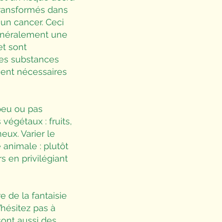
transformés dans
un cancer. Ceci
 généralement une
et sont
 les substances
ient nécessaires
 peu ou pas
végétaux : fruits,
ux. Varier le
 animale : plutôt
rs en privilégiant
 de la fantaisie
’hésitez pas à
sont aussi des