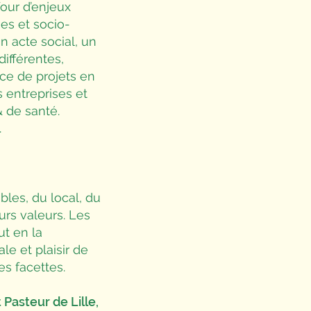
four d’enjeux
es et socio-
un acte social, un
différentes,
ice de projets en
 entreprises et
& de santé.
.
les, du local, du
urs valeurs. Les
ut en la
e et plaisir de
es facettes.
 Pasteur de Lille,