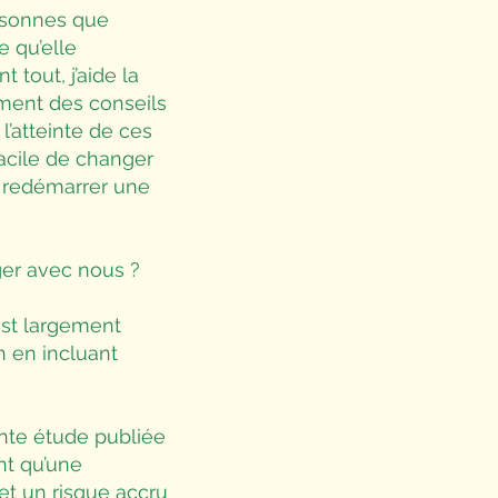
ersonnes que
e qu’elle
tout, j’aide la
ement des conseils
l’atteinte de ces
 facile de changer
 redémarrer une
ger avec nous ?
 est largement
n en incluant
ente étude publiée
ent qu’une
et un risque accru