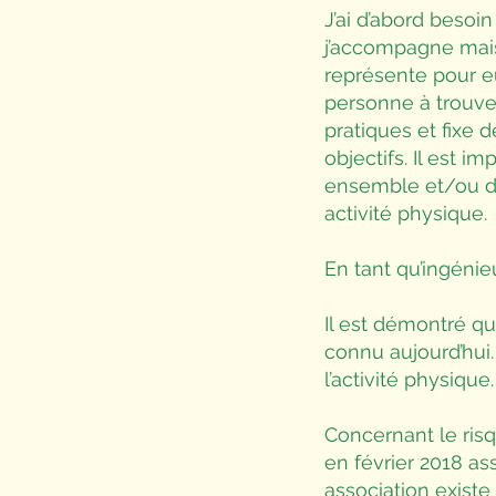
J’ai d’abord besoi
j’accompagne mais 
représente pour eu
personne à trouve
pratiques et fixe 
objectifs. Il est i
ensemble et/ou d’
activité physique.
En tant qu’ingénie
Il est démontré qu’
connu aujourd’hui.
l’activité physiqu
Concernant le ris
en février 2018 ass
association existe