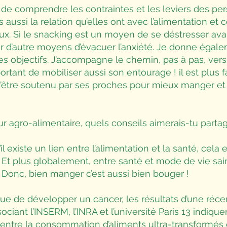
n de comprendre les contraintes et les leviers des p
aussi la relation qu’elles ont avec l’alimentation et c
x. Si le snacking est un moyen de se déstresser avant 
r d’autre moyens d’évacuer l’anxiété. Je donne égal
des objectifs. J’accompagne le chemin, pas à pas, vers 
mportant de mobiliser aussi son entourage ! il est plus
être soutenu par ses proches pour mieux manger et
ur agro-alimentaire, quels conseils aimerais-tu parta
il existe un lien entre l’alimentation et la santé, cela
 Et plus globalement, entre santé et mode de vie sai
e. Donc, bien manger c’est aussi bien bouger !
que de développer un cancer, les résultats d’une réc
ociant l’INSERM, l’INRA et l’université Paris 13 indiqu
 entre la consommation d’aliments ultra-transformés 