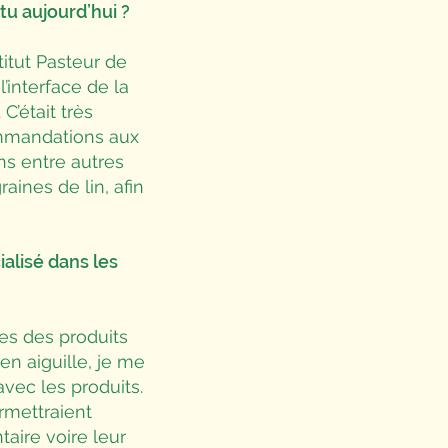
u aujourd’hui ?
titut Pasteur de
l’interface de la
’était très
ommandations aux
ons entre autres
aines de lin, afin
ialisé dans les
es des produits
 en aiguille, je me
ec les produits.
rmettraient
aire voire leur