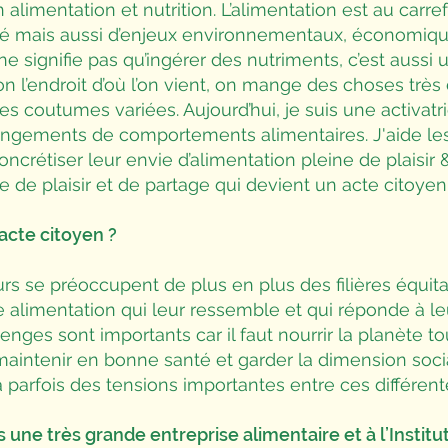
 alimentation et nutrition. L’alimentation est au carre
té mais aussi d’enjeux environnementaux, économiqu
e signifie pas qu’ingérer des nutriments, c’est aussi 
on l’endroit d’où l’on vient, on mange des choses très 
s coutumes variées. Aujourd’hui, je suis une activatr
hangements de comportements alimentaires. J'aide les
concrétiser leur envie d’alimentation pleine de plaisir 
 de plaisir et de partage qui devient un acte citoyen
acte citoyen ?
 se préoccupent de plus en plus des filières équitab
ne alimentation qui leur ressemble et qui réponde à le
enges sont importants car il faut nourrir la planète to
aintenir en bonne santé et garder la dimension social
y a parfois des tensions importantes entre ces différent
s une très grande entreprise alimentaire et à l’Institut