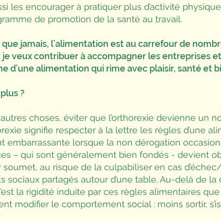
ssi les encourager à pratiquer plus d’activité physique !
gramme de promotion de la santé au travail.
s que jamais, l’alimentation est au carrefour de nomb
je veux contribuer à accompagner les entreprises et 
e d’une alimentation qui rime avec plaisir, santé et b
plus ?
 autres choses, éviter que l’orthorexie devienne un n
orexie signifie respecter à la lettre les règles d’une al
ent embarrassante lorsque la non dérogation occasion
ques – qui sont généralement bien fondés - devient o
y soumet, au risque de la culpabiliser en cas d’échec
s sociaux partagés autour d’une table. Au-delà de la
’est la rigidité induite par ces règles alimentaires qu
t modifier le comportement social : moins sortir, s’iso