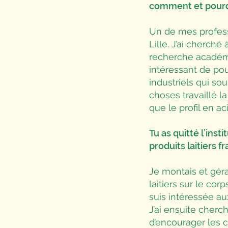
comment et pourqu
Un de mes professe
Lille. J’ai cherché 
recherche académi
intéressant de po
industriels qui so
choses travaillé l
que le profil en ac
Tu as quitté l’ins
produits laitiers f
Je montais et géra
laitiers sur le cor
suis intéressée a
J’ai ensuite cherc
d’encourager les 