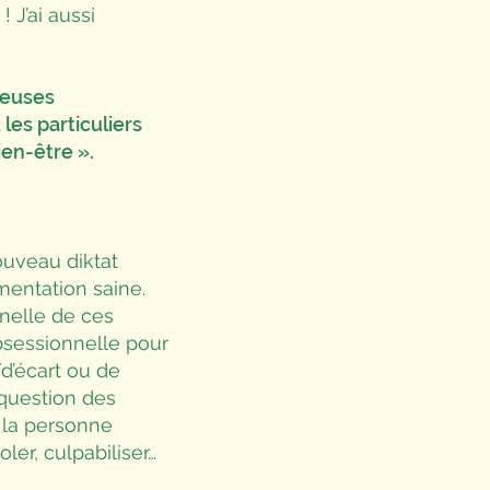
 J’ai aussi
reuses
les particuliers
ien-être ».
ouveau diktat
imentation saine.
nelle de ces
bsessionnelle pour
/d’écart ou de
 question des
e la personne
ler, culpabiliser…