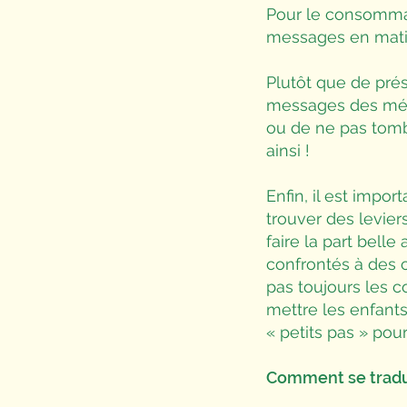
Pour le consommat
messages en matiè
Plutôt que de pré
messages des médi
ou de ne pas tomb
ainsi !
Enfin, il est impo
trouver des levie
faire la part bell
confrontés à des 
pas toujours les c
mettre les enfants
« petits pas » pou
Comment se tradui