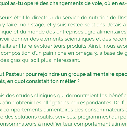
oi as-tu opéré des changements de voie, où en es-t
urs était le directeur du service de nutrition de l’Ins
à y faire mon stage, et y suis restée sept ans. J’étais à 
que et du monde des entreprises agro alimentaires. C
uvoir donner des éléments scientifiques et des rec
uhaitaient faire évoluer leurs produits. Ainsi, nous av
a composition d’un pain riche en oméga 3, à base de gr
ides gras qui soit plus intéressant.
titut Pasteur pour rejoindre un groupe alimentaire spéc
rais, en quoi consistait ton métier ?
is des études cliniques qui démontraient les bénéfic
ps afin d’obtenir les allégations correspondantes. De fil
ux comportements alimentaires des consommateurs av
hé des solutions (outils, services, programmes) qui pe
consommateurs à modifier leur comportement aliment