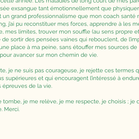
 cette année. Les maladies de long court de mes pare
issée exsangue tant émotionnellement que physiquem
 et un grand professionnalisme que mon coach santé 
ng, j’ai pu reconstituer mes forces, apprendre à les 
, mes limites, trouver mon souffle (au sens propre et
 de sortir des pensées vaines qui rebouclent, de l’im
re une place à ma peine, sans étouffer mes sources de b
e pour avancer sur mon chemin de vie.
rte, je ne suis pas courageuse, je rejette ces termes
 supérieures et qui encouragent l’intéressé à endur
s épreuves de la vie.
 je tombe, je me relève, je me respecte, je choisis ; je 
e. Merci.