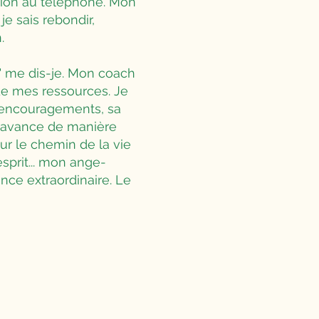
ation au téléphone. Mon
je sais rebondir,
.
!" me dis-je. Mon coach
de mes ressources. Je
s encouragements, sa
 j'avance de manière
ur le chemin de la vie
prit... mon ange-
ence extraordinaire. Le