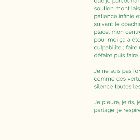
que je parcourrai
soutien m’ont la
patience infinie
suivant le coachi
place, mon centre
pour moi ça a été
culpabilité ; fai
défaire puis fair
Je ne suis pas fo
comme des vertus
silence toutes le
Je pleure, je ris,
partage, je respir