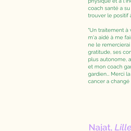
physique et à l'i
coach santé a su 
trouver le positi
"Un traitement à 
m'a aidé à me fai
ne le remerciera
gratitude, ses co
plus autonome, a
et mon coach gar
gardien... Merci 
cancer a changé m
Najat,
Lill