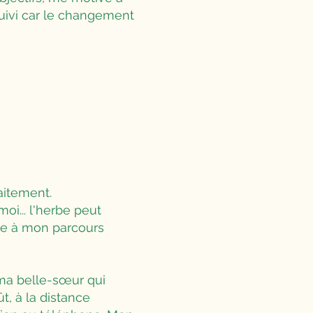
uivi car le changement
raitement.
i... l'herbe peut
nse à mon parcours
e ma belle-sœur qui
t, à la distance