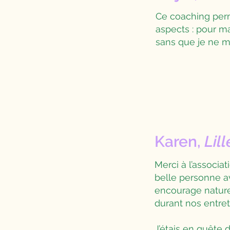
Ce coaching perm
aspects : pour ma
sans que je ne m'
Karen,
Lill
Merci à l’associa
belle personne av
encourage naturel
durant nos entret
J’étais en quête