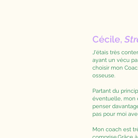
Cécile,
St
J'étais très cont
ayant un vécu par
choisir mon Coac
osseuse.
Partant du princ
éventuelle, mon 
penser davantage 
pas pour moi ave
Mon coach est trè
comprise.Grâce à 