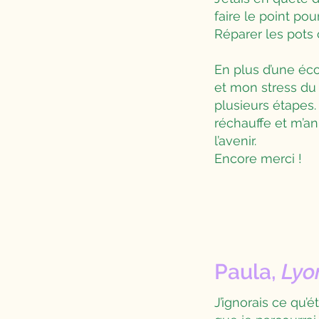
faire le point po
Réparer les pots 
En plus d’une éc
et mon stress du
plusieurs étapes.
réchauffe et m’an
l’avenir.
Encore merci !
Paula,
Lyo
J’ignorais ce qu’é