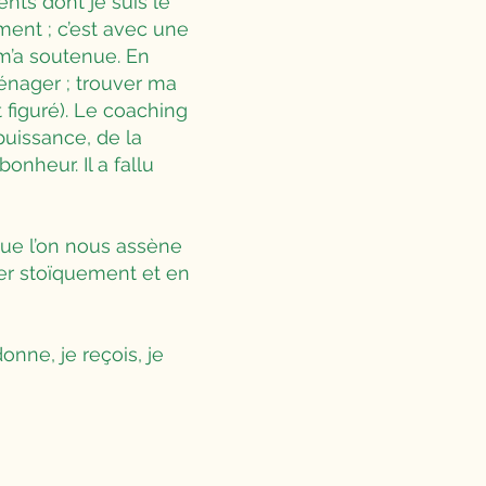
nts dont je suis le
ent ; c’est avec une
m’a soutenue. En
ménager ; trouver ma
 figuré). Le coaching
puissance, de la
onheur. Il a fallu
 que l’on nous assène
er stoïquement et en
donne, je reçois, je