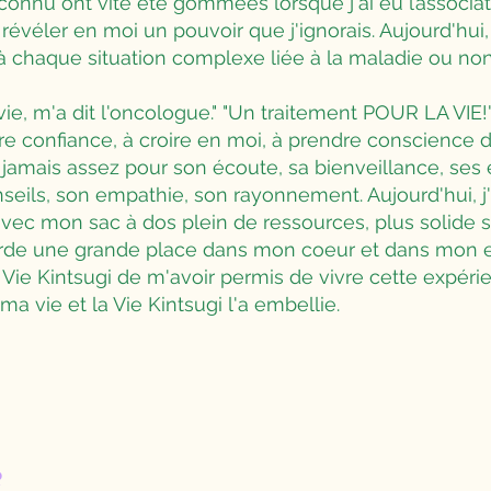
nconnu ont vite été gommées lorsque j'ai eu l’associ
révéler en moi un pouvoir que j'ignorais. Aujourd'hui, 
f à chaque situation complexe liée à la maladie ou non
vie, m'a dit l'oncologue." "Un traitement POUR LA VIE
re confiance, à croire en moi, à prendre conscience 
i jamais assez pour son écoute, sa bienveillance, se
nseils, son empathie, son rayonnement. Aujourd'hui,
vec mon sac à dos plein de ressources, plus solide s
de une grande place dans mon coeur et dans mon es
la Vie Kintsugi de m'avoir permis de vivre cette expéri
a vie et la Vie Kintsugi l'a embellie.
e