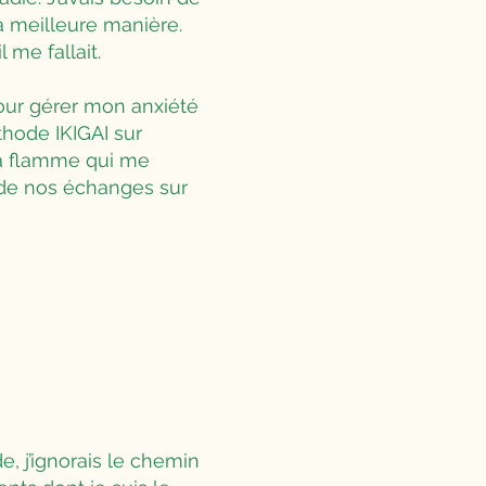
la meilleure manière.
 me fallait.
our gérer mon anxiété
hode IKIGAI sur
 la flamme qui me
e de nos échanges sur
de, j’ignorais le chemin