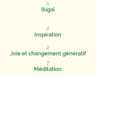
1
Ikigaï
2
Inspiration
2
Joie et changement génératif
7
Méditation
6
Relaxation/Hypnose
1
Retour au travail
après Cancer
2
Sophrologie